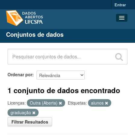
Entrar
Conjuntos de dados
Conjuntos de dados
Organizações
Grupos
Sobre
Ordenar por
1 conjunto de dados encontrado
Licenças:
Outra (Aberta)
Etiquetas:
alunos
graduação
Filtrar Resultados