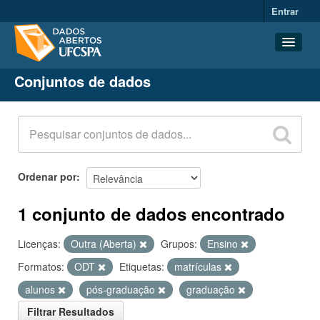
Entrar
Conjuntos de dados
Conjuntos de dados
Organizações
Grupos
Sobre
Ordenar por
1 conjunto de dados encontrado
Licenças:
Outra (Aberta)
Grupos:
Ensino
Formatos:
ODT
Etiquetas:
matrículas
alunos
pós-graduação
graduação
Filtrar Resultados