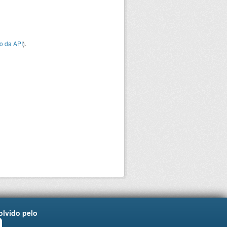
o da API
).
lvido pelo