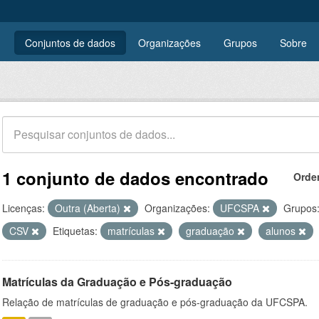
Conjuntos de dados
Organizações
Grupos
Sobre
1 conjunto de dados encontrado
Orde
Licenças:
Outra (Aberta)
Organizações:
UFCSPA
Grupos
CSV
Etiquetas:
matrículas
graduação
alunos
Matrículas da Graduação e Pós-graduação
Relação de matrículas de graduação e pós-graduação da UFCSPA.