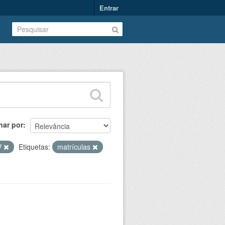
Entrar
nar por
V
Etiquetas:
matrículas