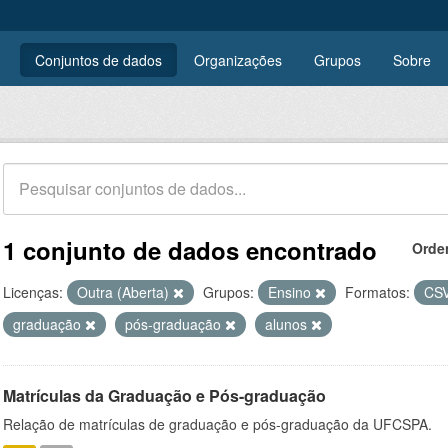
Conjuntos de dados
Organizações
Grupos
Sobre
1 conjunto de dados encontrado
Orde
Licenças:
Outra (Aberta)
Grupos:
Ensino
Formatos:
CS
graduação
pós-graduação
alunos
Matrículas da Graduação e Pós-graduação
Relação de matrículas de graduação e pós-graduação da UFCSPA.