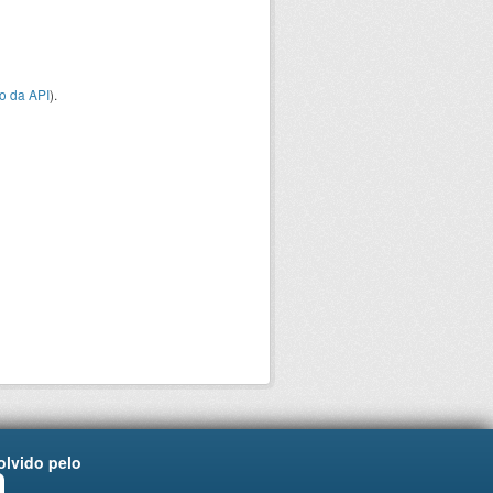
o da API
).
lvido pelo