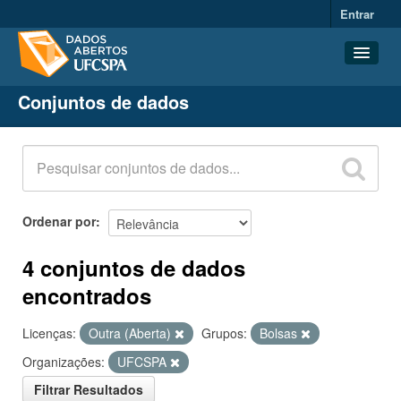
Entrar
Conjuntos de dados
Conjuntos de dados
Organizações
Grupos
Sobre
Ordenar por
4 conjuntos de dados
encontrados
Licenças:
Outra (Aberta)
Grupos:
Bolsas
Organizações:
UFCSPA
Filtrar Resultados