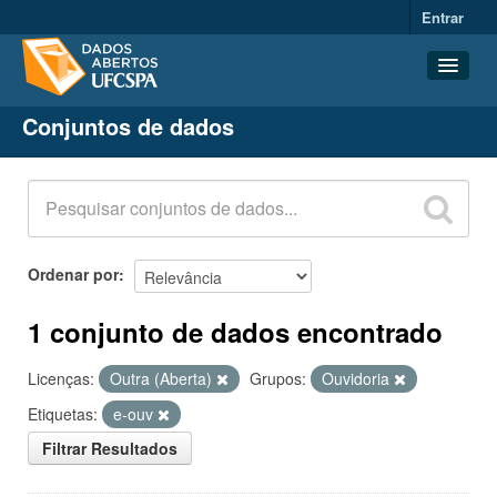
Entrar
Conjuntos de dados
Conjuntos de dados
Organizações
Grupos
Sobre
Ordenar por
1 conjunto de dados encontrado
Licenças:
Outra (Aberta)
Grupos:
Ouvidoria
Etiquetas:
e-ouv
Filtrar Resultados