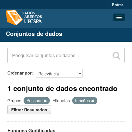
Entrar
Conjuntos de dados
Conjuntos de dados
Organizações
Grupos
Sobre
Ordenar por
1 conjunto de dados encontrado
Grupos:
Pessoas
Etiquetas:
funções
Filtrar Resultados
Funções Gratificadas