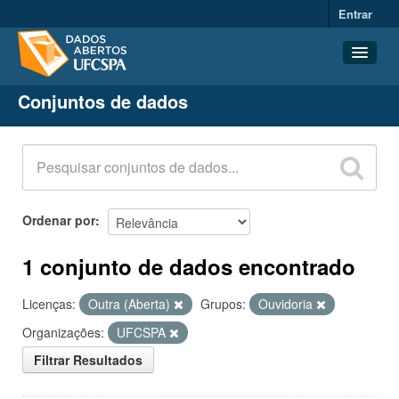
Entrar
Conjuntos de dados
Conjuntos de dados
Organizações
Grupos
Sobre
Ordenar por
1 conjunto de dados encontrado
Licenças:
Outra (Aberta)
Grupos:
Ouvidoria
Organizações:
UFCSPA
Filtrar Resultados