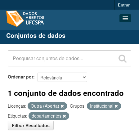
Entrar
Conjuntos de dados
Conjuntos de dados
Organizações
Grupos
Sobre
Ordenar por
1 conjunto de dados encontrado
Licenças:
Outra (Aberta)
Grupos:
Institucional
Etiquetas:
departamentos
Filtrar Resultados