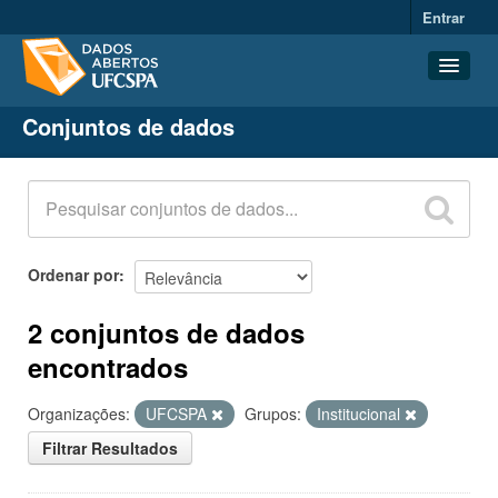
Entrar
Conjuntos de dados
Conjuntos de dados
Organizações
Grupos
Sobre
Ordenar por
2 conjuntos de dados
encontrados
Organizações:
UFCSPA
Grupos:
Institucional
Filtrar Resultados