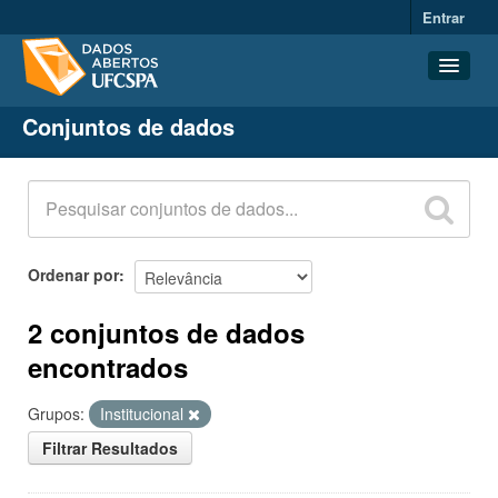
Entrar
Conjuntos de dados
Conjuntos de dados
Organizações
Grupos
Sobre
Ordenar por
2 conjuntos de dados
encontrados
Grupos:
Institucional
Filtrar Resultados