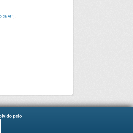
o da API
).
lvido pelo