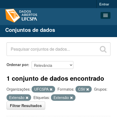
Entrar
Conjuntos de dados
Conjuntos de dados
Organizações
Grupos
Sobre
Ordenar por
1 conjunto de dados encontrado
Organizações:
UFCSPA
Formatos:
CSV
Grupos:
Extensão
Etiquetas:
Extensão
Filtrar Resultados