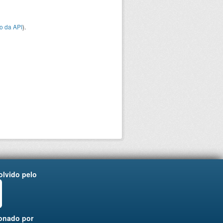
o da API
).
lvido pelo
onado por