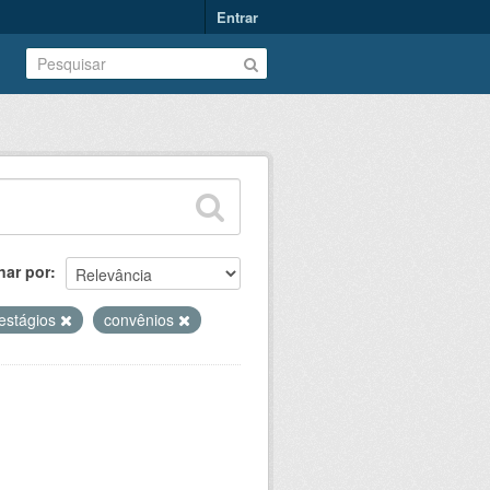
Entrar
nar por
estágios
convênios