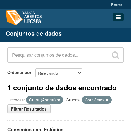
Entrar
Conjuntos de dados
Conjuntos de dados
Organizações
Grupos
Sobre
Ordenar por
1 conjunto de dados encontrado
Licenças:
Outra (Aberta)
Grupos:
Convênios
Filtrar Resultados
Convênios para Estágios