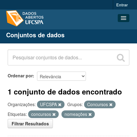
Entrar
Conjuntos de dados
Conjuntos de dados
Organizações
Grupos
Sobre
Ordenar por
1 conjunto de dados encontrado
Organizações:
UFCSPA
Grupos:
Concursos
Etiquetas:
concursos
nomeações
Filtrar Resultados