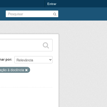
Entrar
nar por
iação à docência