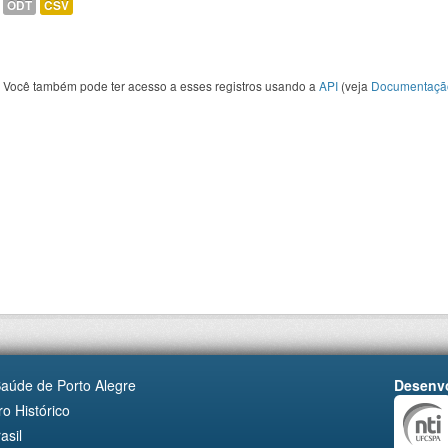
ODT
CSV
Você também pode ter acesso a esses registros usando a
API
(veja
Documentaçã
Saúde de Porto Alegre
Desenvo
o Histórico
asil