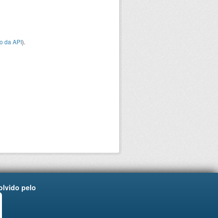
o da API
).
lvido pelo