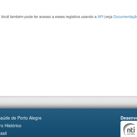
Você também pode ter acesso a esses registros usando a
API
(veja
Documentaçã
Saúde de Porto Alegre
Desenvo
o Histórico
asil