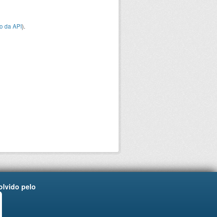
o da API
).
lvido pelo