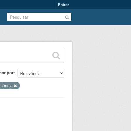
Entrar
nar por
docência