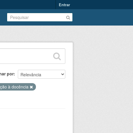
Entrar
nar por
iação à docência