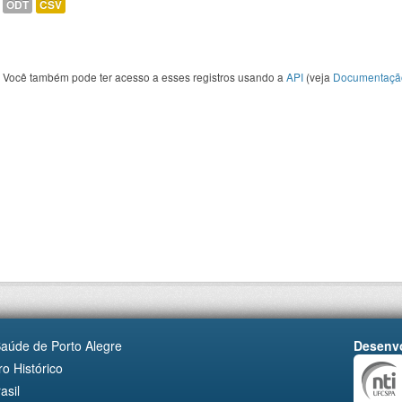
ODT
CSV
Você também pode ter acesso a esses registros usando a
API
(veja
Documentaçã
Saúde de Porto Alegre
Desenvo
o Histórico
asil