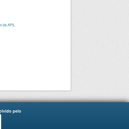
o da API
).
lvido pelo