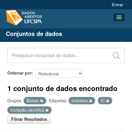
Entrar
Conjuntos de dados
Conjuntos de dados
Organizações
Grupos
Sobre
Ordenar por
1 conjunto de dados encontrado
Grupos:
Bolsas
Etiquetas:
bolsistas
IC
iniciação científica
Filtrar Resultados