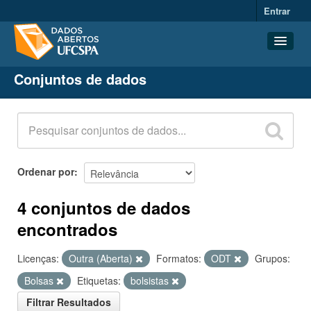
Entrar
Conjuntos de dados
Conjuntos de dados
Organizações
Grupos
Sobre
Ordenar por
4 conjuntos de dados
encontrados
Licenças:
Outra (Aberta)
Formatos:
ODT
Grupos:
Bolsas
Etiquetas:
bolsistas
Filtrar Resultados