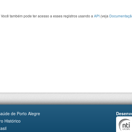
Você também pode ter acesso a esses registros usando a
API
(veja
Documentaçã
Saúde de Porto Alegre
Desenvo
o Histórico
asil