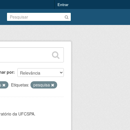
Entrar
nar por
as
Etiquetas:
pesquisa
oratório da UFCSPA.