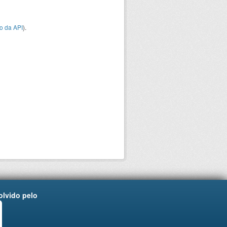
o da API
).
lvido pelo