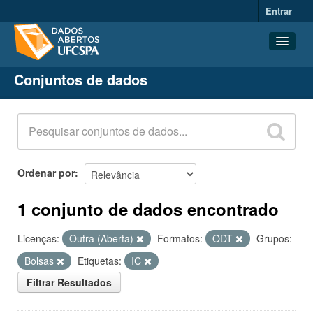
Entrar
Conjuntos de dados
Conjuntos de dados
Organizações
Grupos
Sobre
Ordenar por
1 conjunto de dados encontrado
Licenças:
Outra (Aberta)
Formatos:
ODT
Grupos:
Bolsas
Etiquetas:
IC
Filtrar Resultados