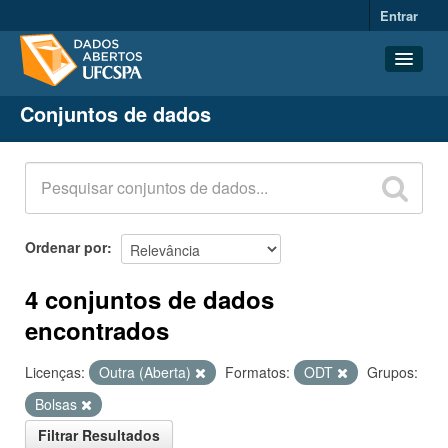
Entrar
Conjuntos de dados
Conjuntos de dados
Organizações
Grupos
Sobre
Ordenar por
4 conjuntos de dados
encontrados
Licenças:
Outra (Aberta)
Formatos:
ODT
Grupos:
Bolsas
Filtrar Resultados