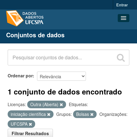
Entrar
Conjuntos de dados
Conjuntos de dados
Organizações
Grupos
Sobre
Ordenar por
1 conjunto de dados encontrado
Licenças:
Outra (Aberta)
Etiquetas:
iniciação científica
Grupos:
Bolsas
Organizações:
UFCSPA
Filtrar Resultados