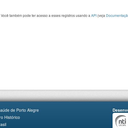
Você também pode ter acesso a esses registros usando a
API
(veja
Documentaçã
Saúde de Porto Alegre
Desenvo
o Histórico
asil