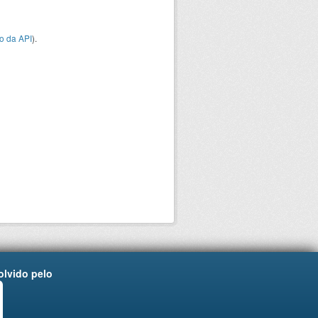
o da API
).
lvido pelo