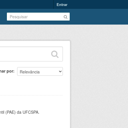
Entrar
nar por
ntil (PAE) da UFCSPA.