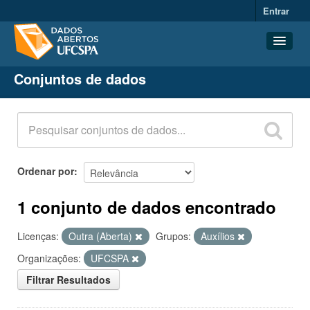
Entrar
Conjuntos de dados
Conjuntos de dados
Organizações
Grupos
Sobre
Ordenar por
1 conjunto de dados encontrado
Licenças:
Outra (Aberta)
Grupos:
Auxílios
Organizações:
UFCSPA
Filtrar Resultados