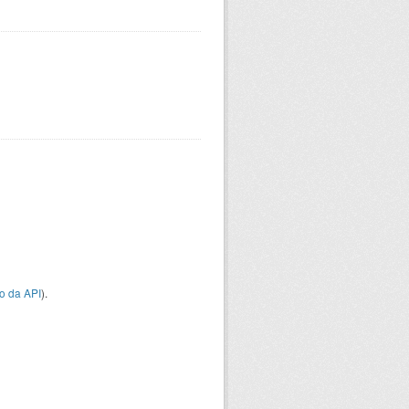
o da API
).