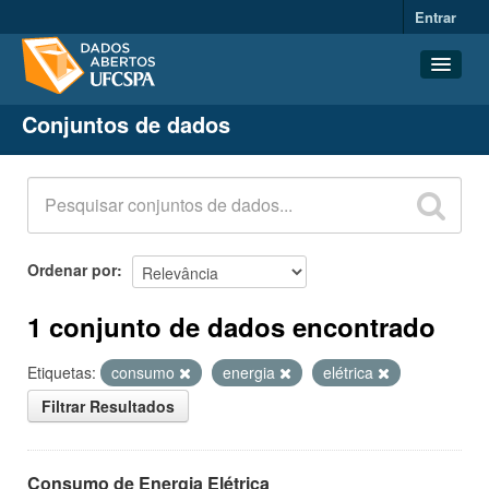
Entrar
Conjuntos de dados
Conjuntos de dados
Organizações
Grupos
Sobre
Ordenar por
1 conjunto de dados encontrado
Etiquetas:
consumo
energia
elétrica
Filtrar Resultados
Consumo de Energia Elétrica