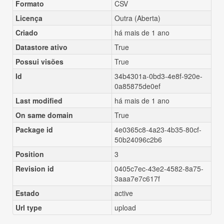
Formato
CSV
Licença
Outra (Aberta)
Criado
há mais de 1 ano
Datastore ativo
True
Possui visões
True
Id
34b4301a-0bd3-4e8f-920e-
0a85875de0ef
Last modified
há mais de 1 ano
On same domain
True
Package id
4e0365c8-4a23-4b35-80cf-
50b24096c2b6
Position
3
Revision id
0405c7ec-43e2-4582-8a75-
3aaa7e7c617f
Estado
active
Url type
upload