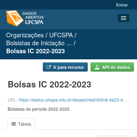
Entrar
Organizações
UFCSPA
Conjuntos de dados
Bolsistas de Iniciação ...
Organizações
Bolsas IC 2022-2023
Grupos
Sobre
Ir para recurso
API de dados
Bolsas IC 2022-2023
URL:
https://dados.ufcspa.edu.br/dataset/4e0365c8-4a23-4b35-80cf-50b24096c2b6/resource/34b4301a-0bd3-4e8f-920e-0a85875de0ef/download/bolsas-ic-2022-2023-dados-abertos.csv
Bolsistas do período 2022-2023
Tabela