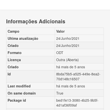
Informações Adicionais
Campo
Valor
Ultima atualização
24/Junho/2021
Criado
24/Junho/2021
Formato
ODT
Licença
Outra (Aberta)
Criado
há mais de 5 anos
Id
8bda75b5-a525-449e-8ea2-
70d148c16507
Last modified
há mais de 5 anos
On same domain
True
Package id
bed1fe13-3080-4b25-9b5f-
4d1af36f09af