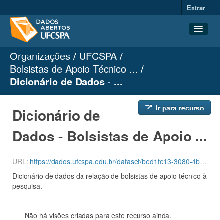
Entrar
Organizações
UFCSPA
Conjuntos de dados
Bolsistas de Apoio Técnico ...
Organizações
Dicionário de Dados - ...
Grupos
Sobre
Ir para recurso
Dicionário de
Dados - Bolsistas de Apoio ...
URL:
https://dados.ufcspa.edu.br/dataset/bed1fe13-3080-4b25-9b5f-4d1af36f09af/resource/8bda75b5-a525-449e-8ea2-70d148c16507/download/dicionario_bolsistas_apoio_tecnico_pesquisa.odt
Dicionário de dados da relação de bolsistas de apoio técnico à
pesquisa.
Não há visões criadas para este recurso ainda.