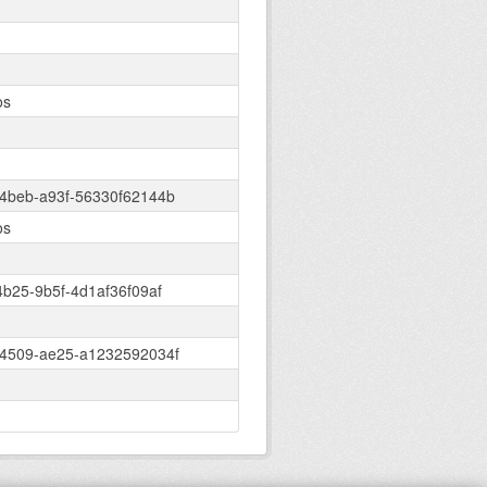
os
4beb-a93f-56330f62144b
os
b25-9b5f-4d1af36f09af
4509-ae25-a1232592034f