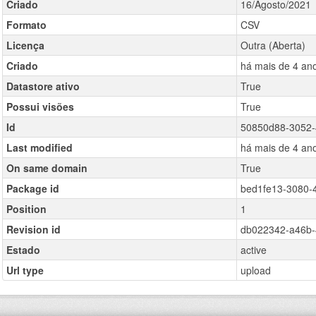
Criado
16/Agosto/2021
Formato
CSV
Licença
Outra (Aberta)
Criado
há mais de 4 an
Datastore ativo
True
Possui visões
True
Id
50850d88-3052-
Last modified
há mais de 4 an
On same domain
True
Package id
bed1fe13-3080-4
Position
1
Revision id
db022342-a46b-
Estado
active
Url type
upload