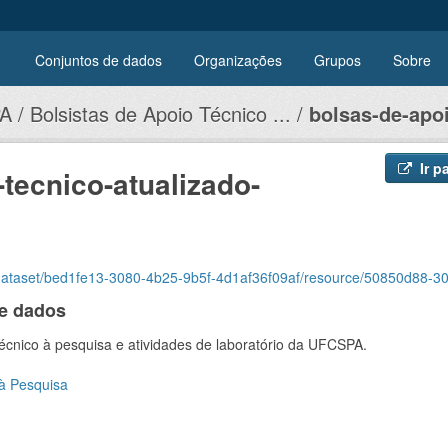
Conjuntos de dados
Organizações
Grupos
Sobre
A
Bolsistas de Apoio Técnico ...
bolsas-de-apoi
Ir p
tecnico-atualizado-
fe13-3080-4b25-9b5f-4d1af36f09af/resource/50850d88-3052-4beb-a93f-56330f62144b/download/bolsas-de-ap
e dados
técnico à pesquisa e atividades de laboratório da UFCSPA.
 à Pesquisa