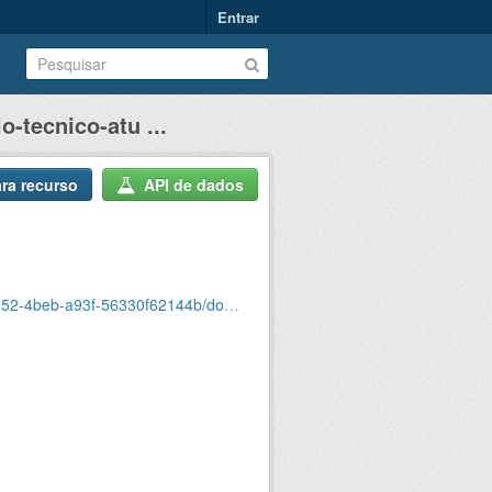
Entrar
o-tecnico-atu ...
ara recurso
API de dados
oio-tecnico-atualizado-agosto-2021-pagina1.csv