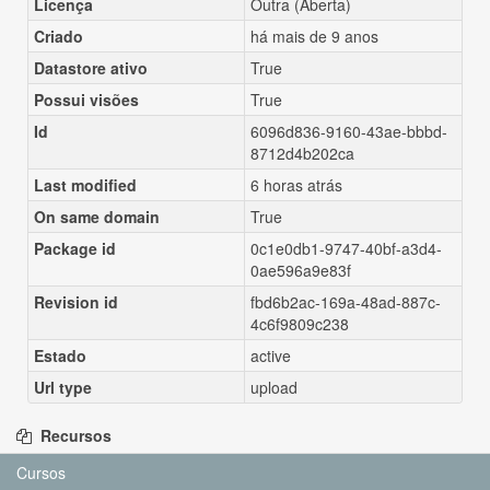
Licença
Outra (Aberta)
Criado
há mais de 9 anos
Datastore ativo
True
Possui visões
True
Id
6096d836-9160-43ae-bbbd-
8712d4b202ca
Last modified
6 horas atrás
On same domain
True
Package id
0c1e0db1-9747-40bf-a3d4-
0ae596a9e83f
Revision id
fbd6b2ac-169a-48ad-887c-
4c6f9809c238
Estado
active
Url type
upload
Recursos
Cursos