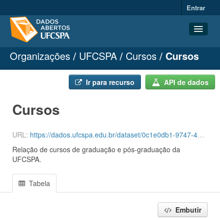
Entrar
Organizações
UFCSPA
Cursos
Cursos
Conjuntos de dados
Organizações
Ir para recurso
API de dados
Grupos
Cursos
Sobre
URL:
https://dados.ufcspa.edu.br/dataset/0c1e0db1-9747-40bf-a3d4-0ae596a9e83f/resource/6096d836-9160-43ae-bbbd-8712d4b202ca/download/cursos.csv
Relação de cursos de graduação e pós-graduação da
UFCSPA.
Tabela
Embutir