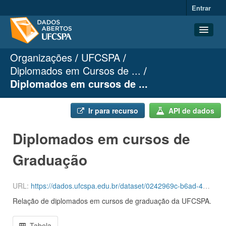
Entrar
Organizações
UFCSPA
Conjuntos de dados
Diplomados em Cursos de ...
Organizações
Diplomados em cursos de ...
Grupos
Sobre
Ir para recurso
API de dados
Diplomados em cursos de
Graduação
URL:
https://dados.ufcspa.edu.br/dataset/0242969c-b6ad-4497-8ef5-5fc5c0bed2a0/resource/8cfb5206-3f0e-4549-8452-c418a9d9f291/download/diplomados_graduacao.csv
Relação de diplomados em cursos de graduação da UFCSPA.
Tabela