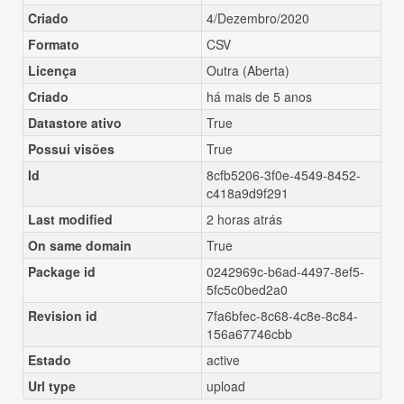
Criado
4/Dezembro/2020
Formato
CSV
Licença
Outra (Aberta)
Criado
há mais de 5 anos
Datastore ativo
True
Possui visões
True
Id
8cfb5206-3f0e-4549-8452-
c418a9d9f291
Last modified
2 horas atrás
On same domain
True
Package id
0242969c-b6ad-4497-8ef5-
5fc5c0bed2a0
Revision id
7fa6bfec-8c68-4c8e-8c84-
156a67746cbb
Estado
active
Url type
upload