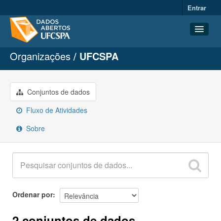
Entrar
Organizações
UFCSPA
Conjuntos de dados
Organizações
Grupos
Conjuntos de dados
Sobre
Fluxo de Atividades
Sobre
Ordenar por
2 conjuntos de dados