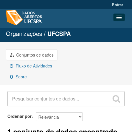
Entrar
Organizações
UFCSPA
Conjuntos de dados
Organizações
Grupos
Conjuntos de dados
Sobre
Fluxo de Atividades
Sobre
Ordenar por
1 conjunto de dados encontrado