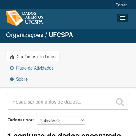
Entrar
Organizações
UFCSPA
Conjuntos de dados
Organizações
Grupos
Conjuntos de dados
Sobre
Fluxo de Atividades
Sobre
Ordenar por
1 conjunto de dados encontrado