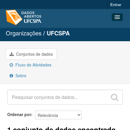
Entrar
Organizações
UFCSPA
Conjuntos de dados
Organizações
Grupos
Conjuntos de dados
Sobre
Fluxo de Atividades
Sobre
Ordenar por
1 conjunto de dados encontrado