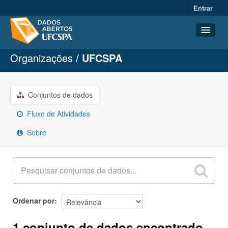
Entrar
Organizações
UFCSPA
Conjuntos de dados
Organizações
Grupos
Conjuntos de dados
Sobre
Fluxo de Atividades
Sobre
Ordenar por
1 conjunto de dados encontrado