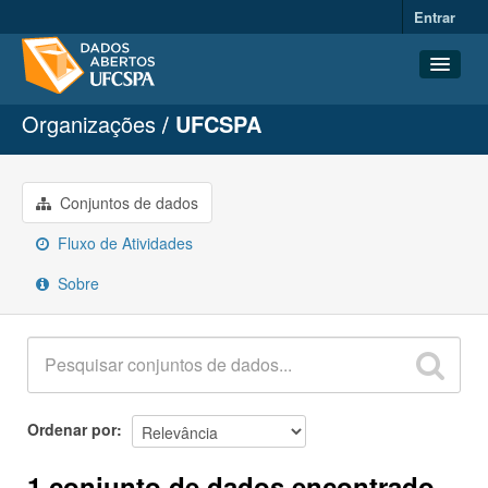
Entrar
Organizações
UFCSPA
Conjuntos de dados
Organizações
Grupos
Conjuntos de dados
Sobre
Fluxo de Atividades
Sobre
Ordenar por
1 conjunto de dados encontrado