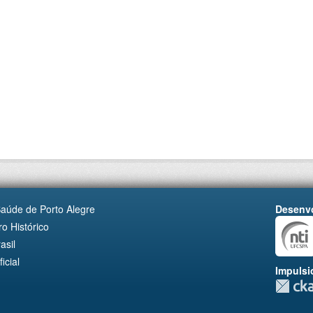
Saúde de Porto Alegre
Desenvo
o Histórico
asil
cial
Impulsi