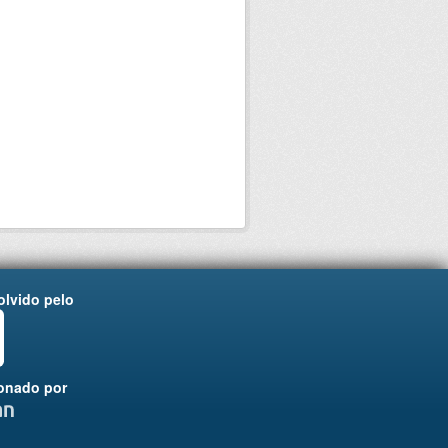
lvido pelo
onado por