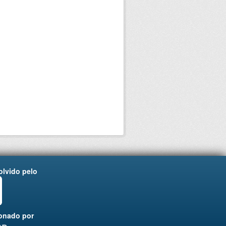
lvido pelo
onado por