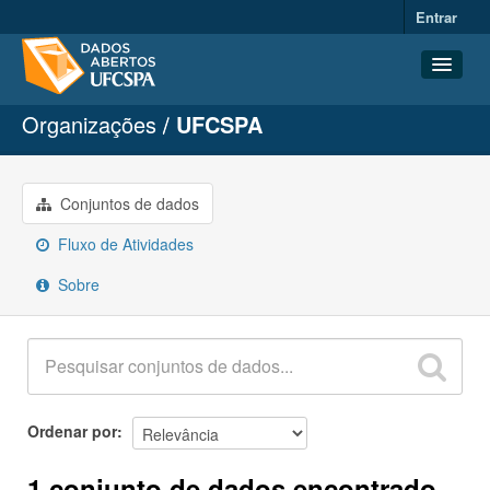
Entrar
Organizações
UFCSPA
Conjuntos de dados
Organizações
Grupos
Conjuntos de dados
Sobre
Fluxo de Atividades
Sobre
Ordenar por
1 conjunto de dados encontrado