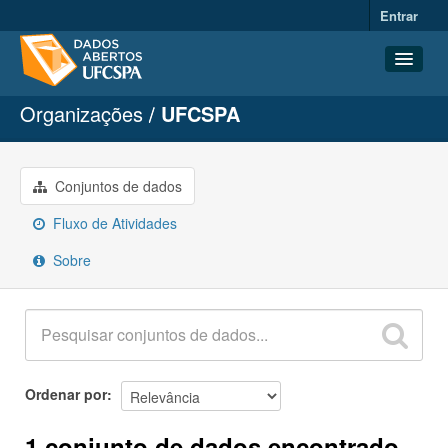
Entrar
Organizações
UFCSPA
Conjuntos de dados
Organizações
Grupos
Conjuntos de dados
Sobre
Fluxo de Atividades
Sobre
Ordenar por
1 conjunto de dados encontrado