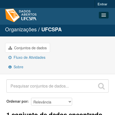
Entrar
Organizações
UFCSPA
Conjuntos de dados
Organizações
Grupos
Conjuntos de dados
Sobre
Fluxo de Atividades
Sobre
Ordenar por
1 conjunto de dados encontrado