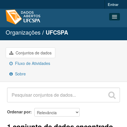
Entrar
Organizações
UFCSPA
Conjuntos de dados
Organizações
Grupos
Conjuntos de dados
Sobre
Fluxo de Atividades
Sobre
Ordenar por
1 conjunto de dados encontrado