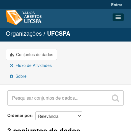
Entrar
Organizações
UFCSPA
Conjuntos de dados
Organizações
Grupos
Conjuntos de dados
Sobre
Fluxo de Atividades
Sobre
Ordenar por
3 conjuntos de dados