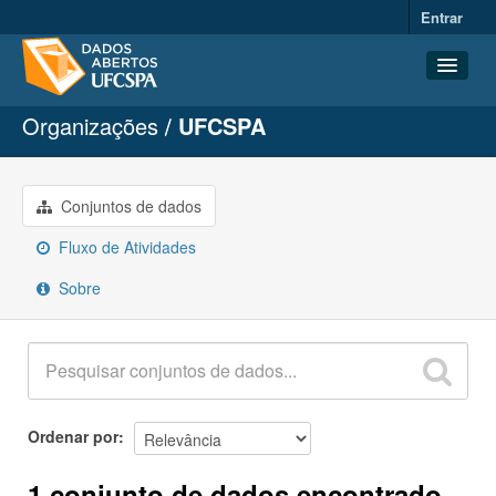
Entrar
Organizações
UFCSPA
Conjuntos de dados
Organizações
Grupos
Conjuntos de dados
Sobre
Fluxo de Atividades
Sobre
Ordenar por
1 conjunto de dados encontrado