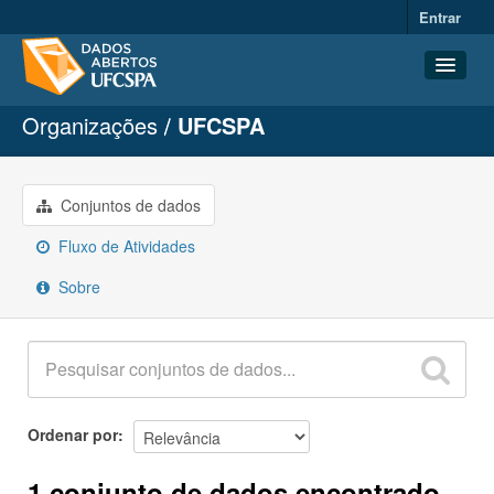
Entrar
Organizações
UFCSPA
Conjuntos de dados
Organizações
Grupos
Conjuntos de dados
Sobre
Fluxo de Atividades
Sobre
Ordenar por
1 conjunto de dados encontrado