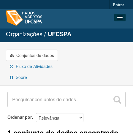
Entrar
Organizações
UFCSPA
Conjuntos de dados
Organizações
Grupos
Conjuntos de dados
Sobre
Fluxo de Atividades
Sobre
Ordenar por
1 conjunto de dados encontrado